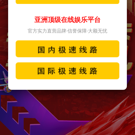
亚洲顶级在线娱乐平台
官方实力直营品牌·信誉保障·大额无忧